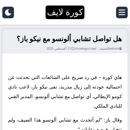
كورة لايف
هل تواصل تشابي ألونسو مع نيكو باز؟
admin
التصنيف :
Uncategorized
11 أغسطس 2025
هاي كورة – في رد صريح على الشائعات التي تحدثت عن
احتمالية عودته إلى ريال مدريد، نفى نيكو باز، لاعب نادي
كومو الإيطالي، أي تواصل مع تشابي ألونسو، المدير الفني
للنادي الملكي.
وقال باز: “لم أتحدث مع تشابي ألونسو هذا الصيف، ولم
تتح لي فرصة مقابلته.”