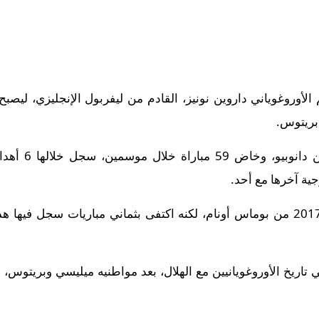
لأوروغوياني داروين نونيز، القادم من ليفربول الإنجليزي، ليصب
بريتوس.
ية آخرها مع أحد.
 تاريخ الأوروغويانيين مع الهلال، بعد مواطنيه ميليسي وبريتوس، 