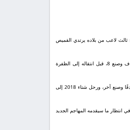
ح ثالث لاعب من بلاده يرتدي القميص
ميليسي انضم للهلال صيف 2016 من دانوبيو، وخاض 59 مباراة خلال موسمين، سجل خلالها 6 أهداف وصنع 8، قبل انتقاله إلى الظفرة
أما بريتوس، فقدم إلى الهلال صيف 2017 من بوماس أونام، لكنه اكتفى بثماني مباريات سجل فيها هدفًا وصنع آخر، ورحل شتاء 2018 إلى
في انتظار ما سيقدمه المهاجم الجديد