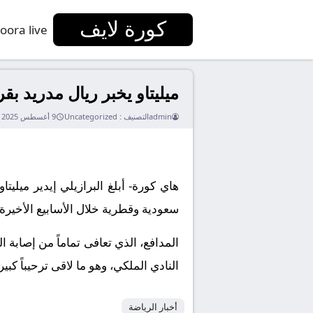
كورة لايف
oora live
ميليتاو يخبر ريال مدريد بقر
admin
التصنيف :
Uncategorized
9 أغسطس 2025
هاي كورة- أبلغ البرازيلي إيدير ميلي
سعودية وقطرية خلال الأسابيع الأخيرة.
المدافع، الذي تعافى تماماً من إصابة 
النادي الملكي، وهو ما لاقى ترحيباً كب
أخبار الرياضة