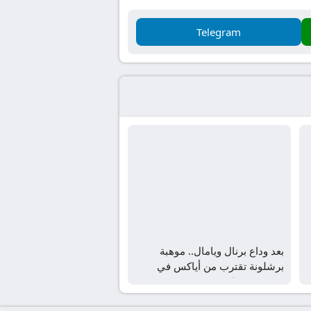
Telegram
بعد وداع برنال ويامال.. موهبة
برشلونة تقترب من أياكس في
صفقة بـ5 ملايين يورو