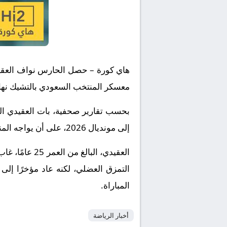
هاي كورة – حصل الحارس نواف العقيدي
معسكر المنتخب السعودي بالتشيك نه
بحسب تقارير صحفية، بات العقيدي الم
إلى مونديال 2026، على أن يواجه المنتخب السعودي نظيره العراقي في 14 من الشهر ذاته على ملعب «الإنماء» بجدة.
العقيدي، الب
التمزق العضلي، لكنه عاد مؤخرًا إلى
المباراة.
أخبار الرياضة