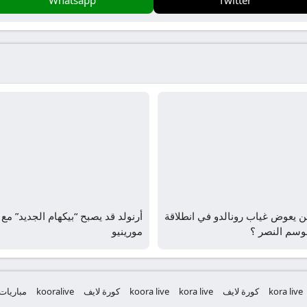
 يعوض غياب رونالدو في انطلاقة
أرنولد قد يصبح “بيكهام الجديد” مع
وسم النصر ؟
مورينيو
kora live
كورة لايف
kora live
koora live
كورة لايف
kooralive
مباريات