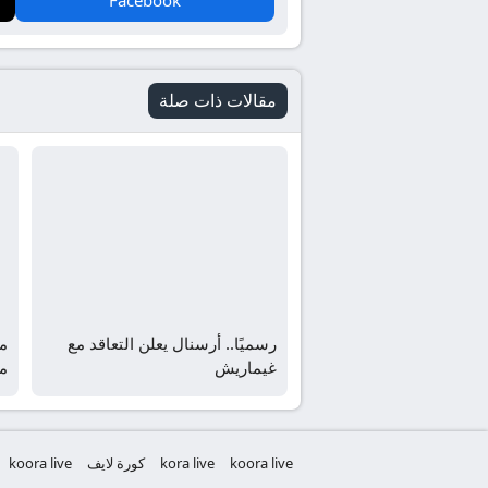
مقالات ذات صلة
رسميًا.. أرسنال يعلن التعاقد مع
من
غيماريش
م
koora live
kora live
كورة لايف
koora live