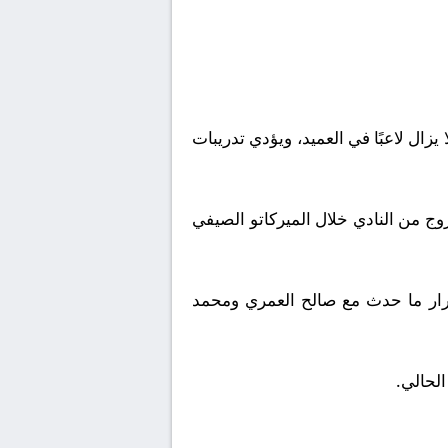
هاي كورة – كشف الصحفي صالح عمر الأحمد عن تفاصيل أزمة فواز الصقور مع نادي الاتحاد، مؤكدًا أنه لا يزال لاعبًا في ‎العميد، ويؤدي تدريبات
ج من النادي خلال الميركاتو الصيفي
غرار ما حدث مع صالح العمري ومحمد