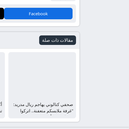
Facebook
مقالات ذات صلة
صحفي كتالوني يهاجم ريال مدريد:
أك
“غرفة ملابسكم متعفنة.. اتركوا
ت
برشلونة وشأنه”