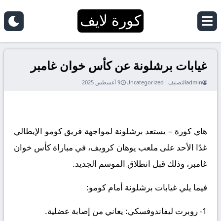
كورة لايف
غيابات برشلونة عن كأس خوان غامبر
admin
التصنيف :
Uncategorized
9 أغسطس 2025
هاي كورة – يستعد برشلونة لمواجهة فريق كومو الإيطالي
غدًا الأحد على ملعب يوهان كرويف، في مباراة كأس خوان
غامبر، وذلك قبل انطلاق الموسم الجديد.
فيما يلي غيابات برشلونة أمام كومو:
1- روبرت ليفاندوفسكي: يعاني من إصابة عضلية.