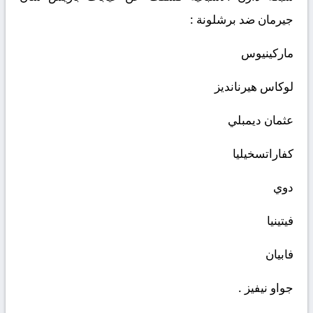
جيرمان ضد برشلونة :
ماركينيوس
لوكاس هيرنانديز
عثمان ديمبلي
كفاراتسخيليا
دوي
فيتينيا
فابيان
جواو نيفيز .