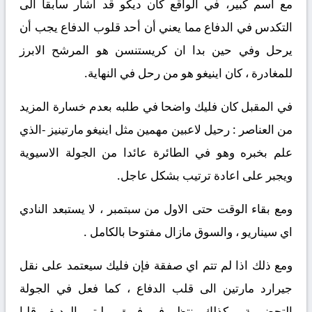
مع اسم كبير، في الواقع كان ديكو قد اشار سابقا الى
التكدس في الدفاع مما يعني أن أحد قلوب الدفاع يجب أن
يرحل وفي حين بدا ان كريستنسن هو المرشح الابرز
للمغادرة ، كان اينيغو هو من رحل في النهاية.
في المقبل كان فليك واضحا في طلبه بعدم خسارة المزيد
من العناصر : رحيل لاعبين مهمين مثل اينيغو مارتينيز -الذي
علم بخبره وهو في الطائرة عائدا من الجولة الاسيوية
ويجبر على اعادة ترتيب بشكل عاجل.
ومع بقاء الوقت حتى الاول من سبتمبر ، لا يستبعد النادي
اي سيناريو ، والسوق مازال مفتوحا بالكامل .
ومع ذلك اذا لم تتم اي صفقة فإن فليك سيعتمد على نقل
جيرارد مارتين الى قلب الدفاع ، كما فعل في الجولة
التحضيرية ، كذلك ينتظر في فريق بيليتي الرديف قلبا