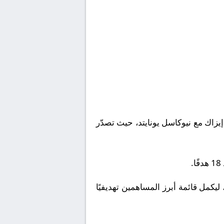
يزاك مع نيوكاسل يونايتد، حيث تصدّر
برازيلي برونو غيمارايش، فقد سجل 16 هدفًا، وحل جاكوب ميرفي خامسًا بـ15 هدفًا، ليكمل قائمة أبرز المساهمين تهديفيًا