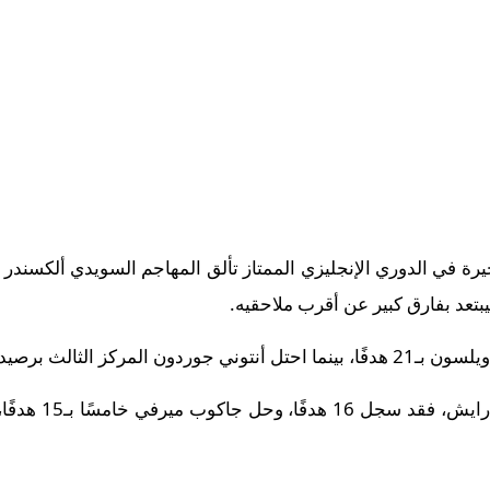
يرة في الدوري الإنجليزي الممتاز تألق المهاجم السويدي ألكسندر إ
 الثالث برصيد 18 هدفًا.
أما لاعب الوسط ال